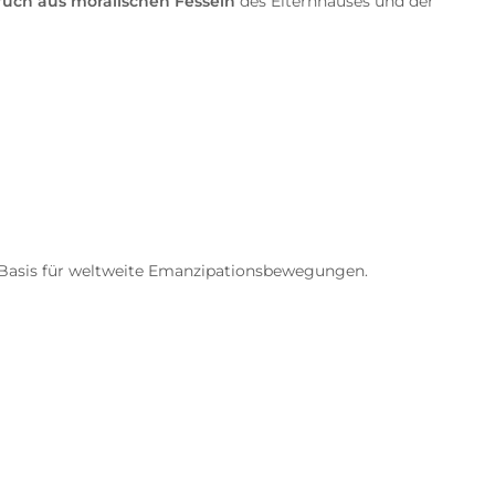
uch aus moralischen Fesseln
des Elternhauses und der
ie Basis für weltweite Emanzipationsbewegungen.