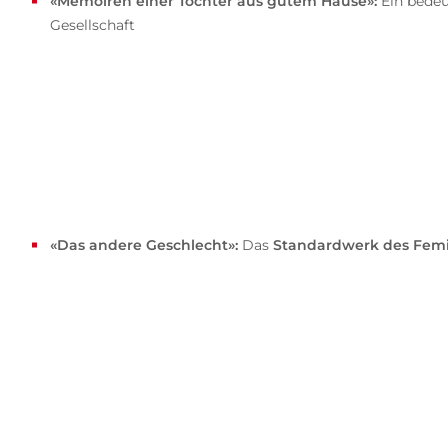
«Memoiren einer Tochter aus gutem Hause»:
Ein bede
Gesellschaft
«Das andere Geschlecht»:
Das
Standardwerk des Fem