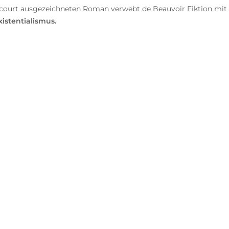
ourt ausgezeichneten Roman verwebt de Beauvoir Fiktion mit d
istentialismus.
ie ‹Mandarins› anfühlen, auch dank der neuen Übers
ufbruch nach dem Zweiten Weltkrieg, davon, wie di
h jetzt aufreiben, von Frauenrollen, Liebe, Sex – v
Silvi Feist, Emotion, 05. November 2024