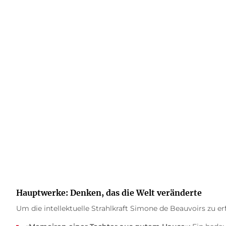
Die Unterdrückung der weiblichen Entwick
Fragen nach der Rolle der Frau in der Gesel
Hauptwerke: Denken, das die Welt veränderte
Um die intellektuelle Strahlkraft Simone de Beauvoirs zu erf