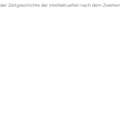
er Zeitgeschichte der Intellektuellen nach dem Zweiten
etzung. De Beauvoir erzählt über die Pariser
e progressiven Kräfte, im Widerstand noch
om Leben!