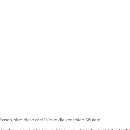
lung, die sie bei Zaza hautnah miterlebt hat, habe
lschaft auseinanderzusetzen. Das mündete in ihren
Frau geboren, man wird dazu gemacht.
Deutschlandfunk Kultur «Lesart», 18. Oktober 2021
assen, sind diese drei Werke die zentralen Säulen: