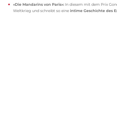
«Die Mandarins von Paris»:
In diesem mit dem Prix Gonc
Weltkrieg und schreibt so eine
intime Geschichte des Ex
Mich hat fasziniert, wie zeitgemäß sich d
Existenzialisten-Szene von Umbruch und A
geeint, sic