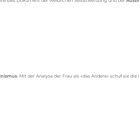
utendes Dokument der weiblichen Selbstwerdung und der
Ausbr
inismus
. Mit der Analyse der Frau als «das Andere» schuf sie d