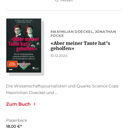
Merken
MAXIMILIAN DOECKEL
JONATHAN
FOCKE
«Aber meiner Tante hat’s
geholfen»
10.12.2024
Die Wissenschaftsjournalisten und Quarks Science Cops
Maximilian Doeckel und ...
Zum Buch
Paperback
18,00
€
*