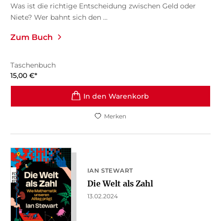
Was ist die richtige Entscheidung zwischen Geld oder
Niete? Wer bahnt sich den ...
Zum Buch
Taschenbuch
15,00
€
*
In den Warenkorb
Merken
IAN STEWART
Die Welt als Zahl
13.02.2024