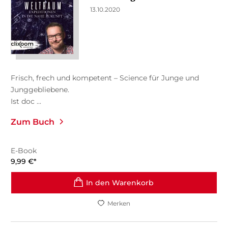
13.10.2020
Frisch, frech und kompetent – Science für Junge und
Junggebliebene.
Ist doc ...
Zum Buch
E-Book
9,99
€
*
In den Warenkorb
Merken