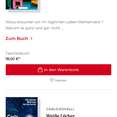
Wozu brauchen wir im täglichen Leben Mathematik ?
Warum es ganz und gar nicht ...
Zum Buch
Taschenbuch
18,00
€
*
In den Warenkorb
Merken
CARLO ROVELLI
Weiße Löcher