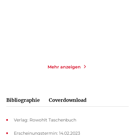
mit einem ...
Taschenbuch
Taschenbuch
18,00
€
*
16,00
€
*
Merken
Merken
Mehr anzeigen
Bibliographie
Coverdownload
Verlag: Rowohlt Taschenbuch
Erscheinungstermin: 14.02.2023