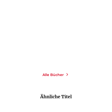
FRANCA PARIANEN
FRANCA PARIANEN
Weltrettung braucht
Woher soll ich wissen, was
Wissenschaft
ich denk ...
Paperback
Paperback
18,00
€
*
16,00
€
*
Merken
Merken
Alle Bücher
Ähnliche Titel