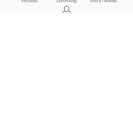
Versand
Lieferung
von E-Books
Bestellung auch
als Gast möglich
Unsere Bezahlarten