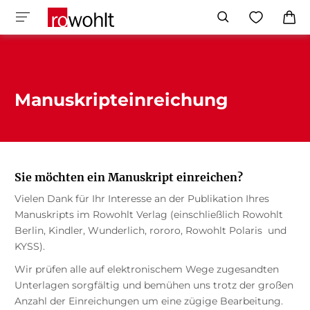
Manuskripteinreichung
Sie möchten ein Manuskript einreichen?
Vielen Dank für Ihr Interesse an der Publikation Ihres
Manuskripts im Rowohlt Verlag (einschließlich Rowohlt
Berlin, Kindler, Wunderlich, rororo, Rowohlt Polaris und
KYSS).
Wir prüfen alle auf elektronischem Wege zugesandten
Unterlagen sorgfältig und bemühen uns trotz der großen
Anzahl der Einreichungen um eine zügige Bearbeitung.