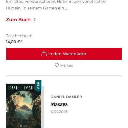
Ein altes, verwunschenes Hotel in den venetischen
Hügeln, in seinem Garten ein ...
Zum Buch
Taschenbuch
14,00
€
*
In den Warenkorb
Merken
NEU
DANIEL DAMLER
Masaya
17.07.2026