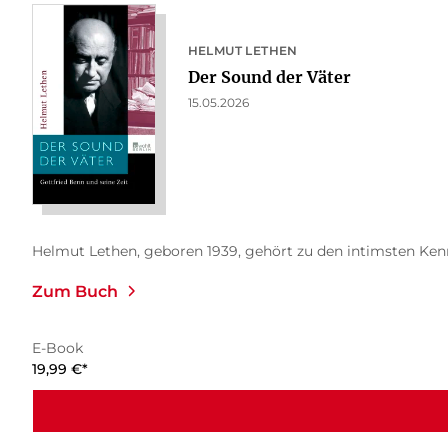
HELMUT LETHEN
Der Sound der Väter
15.05.2026
Helmut Lethen, geboren 1939, gehört zu den intimsten Kenne
Zum Buch
E-Book
19,99
€
*