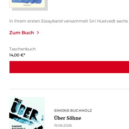
In ihrem ersten Essayband versammelt Siri Hustvedt sechs 
Zum Buch
Taschenbuch
14,00
€
*
SIMONE BUCHHOLZ
Über Söhne
19.06.2026