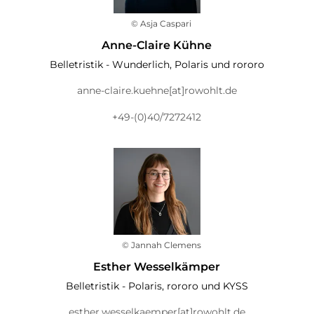
© Asja Caspari
Anne-Claire Kühne
Belletristik - Wunderlich, Polaris und rororo
anne-claire.kuehne[at]rowohlt.de
+49-(0)40/7272412
© Jannah Clemens
Esther Wesselkämper
Belletristik - Polaris, rororo und KYSS
esther.wesselkaemper[at]rowohlt.de