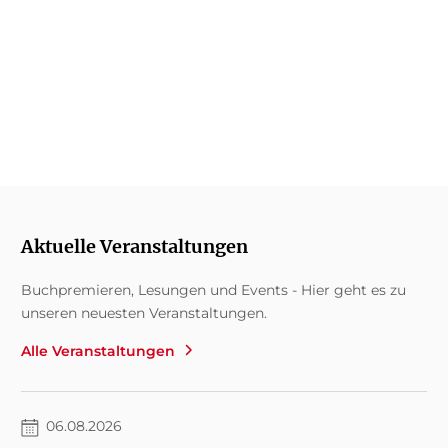
Rowohlt
rororo, Rowohlt
Hundert Augen
Polaris, KYSS
PDF-Download
PDF-Download
PDF-Download
Jetzt reinblättern
Jetzt reinblättern
Jetzt reinblättern
Aktuelle Veranstaltungen
Buchpremieren, Lesungen und Events - Hier geht es zu
unseren neuesten Veranstaltungen.
Alle Veranstaltungen
06.08.2026