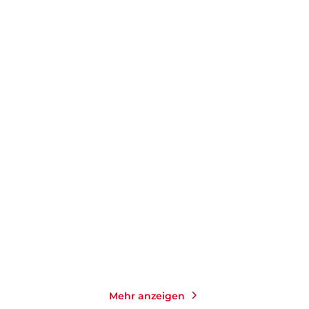
JETTE KÖTSCHAU
SABINE STECK
Dabei waren wir uns
Das Leuchten der kleinen
immer so nah
Momente
Gebundene Ausgabe
Taschenbuch
24,00
€
*
14,00
€
*
Merken
Merken
Mehr anzeigen