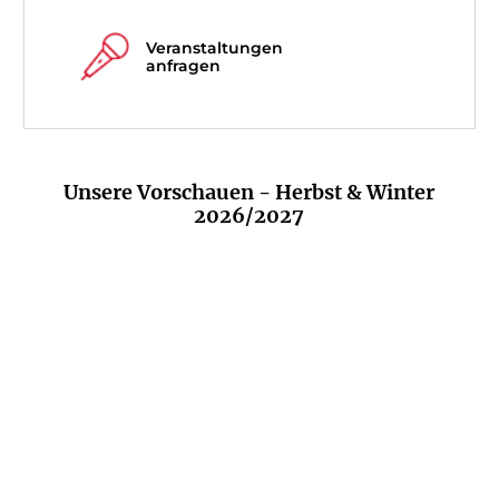
Veranstaltungen
anfragen
Unsere Vorschauen - Herbst & Winter
2026/2027
Rowohlt und
Rowohlt Berlin
Belletristik
R