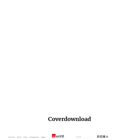
Autorinnen &
Autorinnen &
Autoren lesen
Autoren lesen
Herbst 2026
Frühjahr 2026
PDF-Download
PDF-Download
Jetzt reinblättern
Jetzt reinblättern
Coverdownload