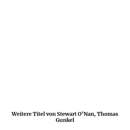
Der Roman lebt von seiner Atmosphäre. Er
wirkt wie ein Pendant zu Orson Welles
Nachkriegs-Spionage-Wien-Film "Der
dritte Mann".
Gerrit Bartels,
Deutschlandfunk Kultur "Studio 9", 30. Oktober 2018
Weitere Titel von Stewart O’Nan, Thomas
Gunkel