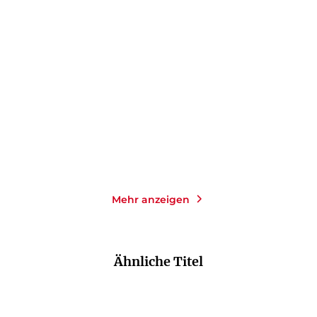
NATHANIEL RICH
STEWART O’NAN
Die zweite Schöpfung
Henry persönlich
Gebundene Ausgabe
Taschenbuch
24,00
€
*
14,00
€
*
Im Handel kaufen
Merken
Merken
Mehr anzeigen
Ähnliche Titel