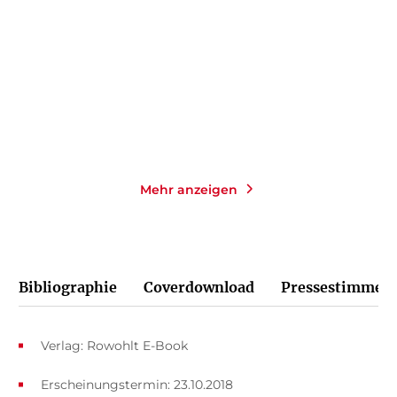
verschwindet
Paperback
Paperback
16,00
€
*
18,00
€
*
Merken
Merken
Mehr anzeigen
Bibliographie
Coverdownload
Pressestimmen
Verlag: Rowohlt E-Book
Erscheinungstermin: 23.10.2018