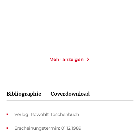
Gebundene Ausgabe
Taschenbuch
45,00
€
*
14,00
€
*
Merken
Merken
Mehr anzeigen
Bibliographie
Coverdownload
Verlag: Rowohlt Taschenbuch
Erscheinungstermin: 01.12.1989