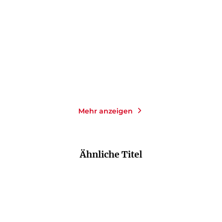
Taschenbuch
Taschenbuch
10,00
€
*
12,00
€
*
Im Handel kaufen
Im Handel kaufen
Merken
Merken
Mehr anzeigen
Ähnliche Titel