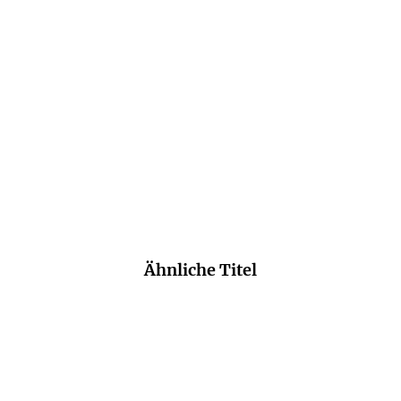
WALZ
Middlemarch
Taschenbuch
24,00
€
*
Merken
Ähnliche Titel