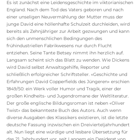
Es ist zunächst eine Leidensgeschichte im viktorianischen
England. Nach dem Tod des Vaters geboren und nach
einer unseligen Neuvermählung der Mutter muss der
junge David eine höllenhafte Schulzeit durchleiden, wird
bereits als Zehnjähriger zur Arbeit gezwungen und kann
sich den unmenschlichen Bedingungen des
frühindustriellen Fabrikwesens nur durch Flucht
entziehen. Seine Tante Betsey nimmt ihn herzlich auf.
Langsam scheint sich das Blatt zu wenden. Wie Dickens
wird David selbst Anwaltsgehilfe, Reporter und
schließlich erfolgreicher Schriftsteller. «Geschichte und
Erfahrungen David Copperfields des Jüngeren» erschien
1849/50: ein Werk voller Humor und Tragik, einer der
großen Kindheits- und Jugendromane der Weltliteratur.
Der große englische Bildungsroman ist neben «Oliver
Twist» das bekannteste Buch des Autors. Auch wenn
diverse Ausgaben des Klassikers existieren, ist die letzte
deutsche Fassung inzwischen ein Dreivierteljahrhundert
alt. Nun liegt eine würdige und lesbare Übersetzung für
das 21. Jahrhundert vor, seit Langem ein Desiderat von