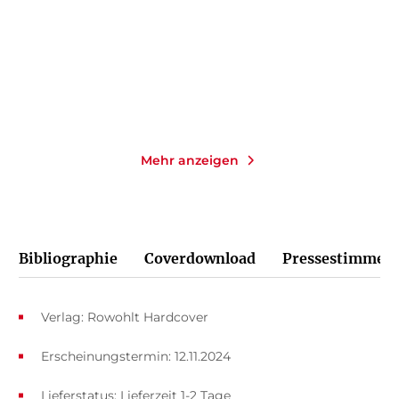
Taschenbuch
Gebundene Ausgabe
14,00
€
*
48,00
€
*
Merken
Merken
Mehr anzeigen
Bibliographie
Coverdownload
Pressestimmen
Verlag: Rowohlt Hardcover
Erscheinungstermin: 12.11.2024
Lieferstatus: Lieferzeit 1-2 Tage