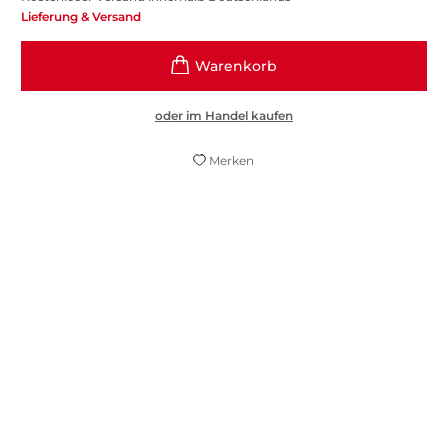
Lieferung & Versand
oder im Handel kaufen
Merken
Nun liegt „David Copperfield“ in einer
Neuübersetzung von Melanie Walz vor. Und
offenbart dort aufs Schönste seine
unsentimentale Seite.
Tilman Spreckelsen,
Frankfurter Allgemeine Zeitung, 30. November 2024