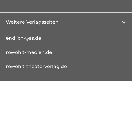
Weitere Verlagsseiten
endlichkyss.de
rowohlt-medien.de
rowohlt-theaterverlag.de
Kostenloser
Schnelle
Sofort-Download
Versand
Lieferung
von E-Books