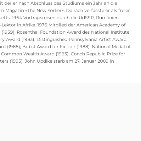
 der er nach Abschluss des Studiums ein Jahr an die
im Magazin «The New Yorker». Danach verfasste er als freier
setts. 1964 Vortragsreisen durch die UdSSR, Rumänien,
t-Lektor in Afrika. 1976 Mitglied der American Academy of
(1959); Rosenthal Foundation Award des National Institute
erary Award (1983); Distinguished Pennsylvania Artist Award
rd (1988); Bobst Award for Fiction (1988); National Medal of
1); Common Wealth Award (1993); Conch Republic Prize for
ters (1995). John Updike starb am 27. Januar 2009 in