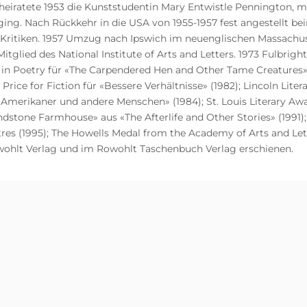
iratete 1953 die Kunststudentin Mary Entwistle Pennington, mit
ging. Nach Rückkehr in die USA von 1955-1957 fest angestellt be
he Kritiken. 1957 Umzug nach Ipswich im neuenglischen Massachu
tglied des National Institute of Arts and Letters. 1973 Fulbrigh
in Poetry für «The Carpendered Hen and Other Tame Creatures» 
 Price for Fiction für «Bessere Verhältnisse» (1982); Lincoln Lit
r «Amerikaner und andere Menschen» (1984); St. Louis Literary Awa
andstone Farmhouse» aus «The Afterlife and Other Stories» (199
tres (1995); The Howells Medal from the Academy of Arts and Let
wohlt Verlag und im Rowohlt Taschenbuch Verlag erschienen.