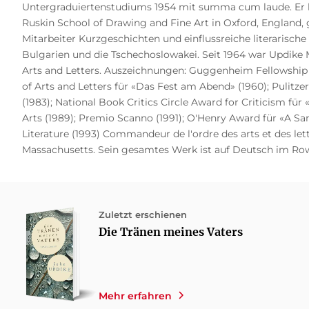
Untergraduiertenstudiums 1954 mit summa cum laude. Er he
Ruskin School of Drawing and Fine Art in Oxford, England, 
Mitarbeiter Kurzgeschichten und einflussreiche literarisc
Bulgarien und die Tschechoslowakei. Seit 1964 war Updike Mi
Arts and Letters. Auszeichnungen: Guggenheim Fellowship 
of Arts and Letters für «Das Fest am Abend» (1960); Pulitzer
(1983); National Book Critics Circle Award for Criticism fü
Arts (1989); Premio Scanno (1991); O'Henry Award für «A S
Literature (1993) Commandeur de l'ordre des arts et des let
Massachusetts. Sein gesamtes Werk ist auf Deutsch im Ro
Zuletzt erschienen
Die Tränen meines Vaters
Mehr erfahren