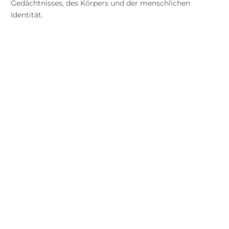
Gedächtnisses, des Körpers und der menschlichen
Identität.
SIRI HUSTVEDT
SIRI HUSTVEDT