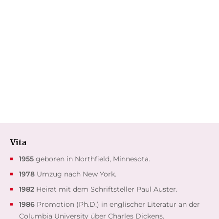
Die zitternde Frau
Ghost Stories
E-Book
Gebundene Ausgabe
9,99
€
*
25,00
€
*
Merken
Merken
Vita
1955
geboren in Northfield, Minnesota.
1978
Umzug nach New York.
1982
Heirat mit dem Schriftsteller Paul Auster.
1986
Promotion (Ph.D.) in englischer Literatur an der
Columbia University über Charles Dickens.