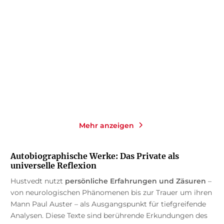
Eine Frau schaut auf
Leben, Denken, Schauen
Männer, die au ...
Taschenbuch
Taschenbuch
14,00
€
*
15,00
€
*
Im Handel kaufen
Merken
Merken
Mehr anzeigen
Autobiographische Werke: Das Private als
universelle Reflexion
Hustvedt nutzt
persönliche Erfahrungen und Zäsuren
–
von neurologischen Phänomenen bis zur Trauer um ihren
Mann
Paul Auster
– als Ausgangspunkt für tiefgreifende
Analysen. Diese Texte sind berührende Erkundungen des