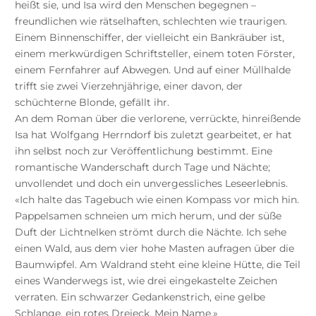
heißt sie, und Isa wird den Menschen begegnen –
freundlichen wie rätselhaften, schlechten wie traurigen.
Einem Binnenschiffer, der vielleicht ein Bankräuber ist,
einem merkwürdigen Schriftsteller, einem toten Förster,
einem Fernfahrer auf Abwegen. Und auf einer Müllhalde
trifft sie zwei Vierzehnjährige, einer davon, der
schüchterne Blonde, gefällt ihr.
An dem Roman über die verlorene, verrückte, hinreißende
Isa hat Wolfgang Herrndorf bis zuletzt gearbeitet, er hat
ihn selbst noch zur Veröffentlichung bestimmt. Eine
romantische Wanderschaft durch Tage und Nächte;
unvollendet und doch ein unvergessliches Leseerlebnis.
«Ich halte das Tagebuch wie einen Kompass vor mich hin.
Pappelsamen schneien um mich herum, und der süße
Duft der Lichtnelken strömt durch die Nächte. Ich sehe
einen Wald, aus dem vier hohe Masten aufragen über die
Baumwipfel. Am Waldrand steht eine kleine Hütte, die Teil
eines Wanderwegs ist, wie drei eingekastelte Zeichen
verraten. Ein schwarzer Gedankenstrich, eine gelbe
Schlange, ein rotes Dreieck. Mein Name.»