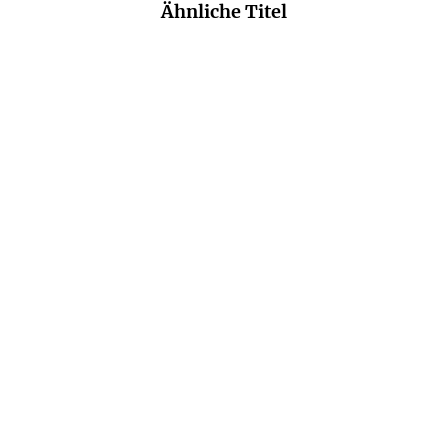
Ähnliche Titel
NEU
NEU
KATHRIN WESSLING
IMANI THOMPSON
Sonnenhang
Honey