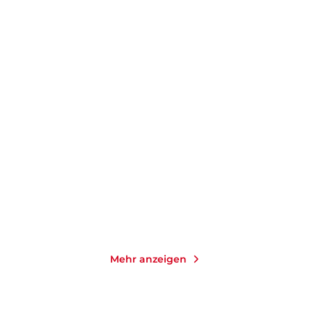
WOLFGANG HERRNDORF
WOLFGANG HERRNDORF
MARCUS GÄRTNER
...
Die Rosenbaum-Doktrin
Bilder deiner großen
Liebe
Gebundene Ausgabe
Taschenbuch
8,00
€
*
13,00
€
*
Merken
Merken
Mehr anzeigen