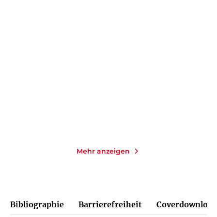
DANIEL KEHLMANN
SABINE STECK
Der fernste Ort
Das Leuchten der kleinen
Momente
Taschenbuch
Taschenbuch
14,00
€
*
14,00
€
*
Merken
Merken
Mehr anzeigen
Bibliographie
Barrierefreiheit
Coverdownload