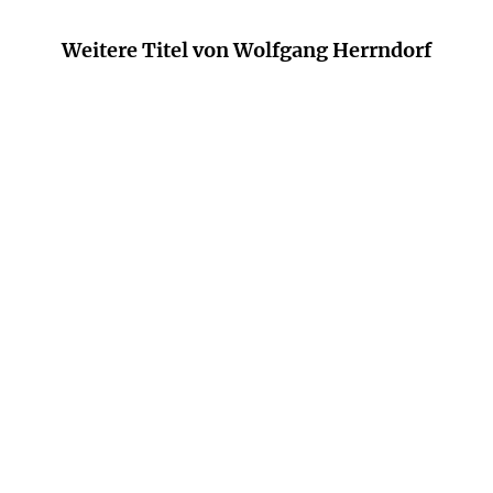
Weitere Titel von Wolfgang Herrndorf
WOLFGANG HERRNDORF
WOLFGANG HERRNDORF