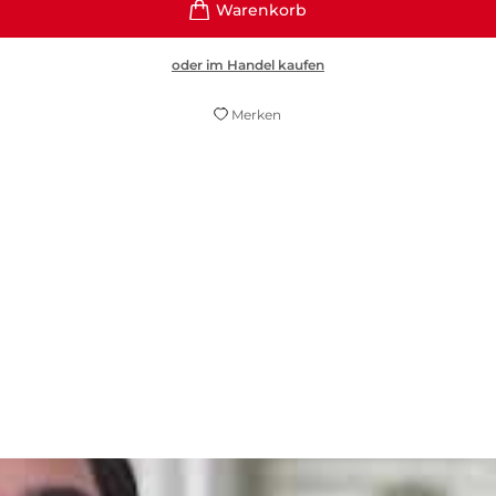
oder im Handel kaufen
Merken
same Geschichte junger Menschen im 21. Jahrhunde
Tobias Rüther,
Frankfurter Allgemeine Sonntagszeitung, 12. März 2023