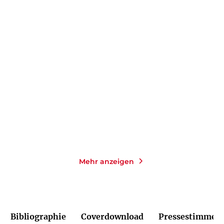
INES THORN
PETRA OELKER
ANDREA
OFFERMANN
Die Heilerin des Nordens
Drei Wünsche
Taschenbuch
Gebundene Ausgabe
14,00
€
*
22,00
€
*
Merken
Merken
Mehr anzeigen
Bibliographie
Coverdownload
Pressestimmen