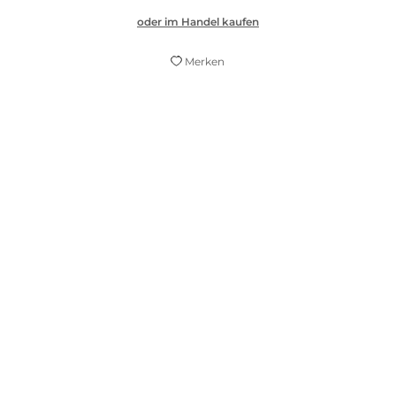
oder im Handel kaufen
Merken
Twardoch ist mit dieser erzählerischen
Gleitsichtbrille eine Art Tarantino der
Geschichtsschreibung. In seinen
Pageturnern gelingt es ihm, die
gewaltsamen Umbrüche des 20.
Jahrhunderts literarisch zu
vergegenwärtigen.
Frankfurter Allgemeine Zeitung