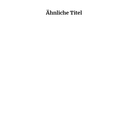
Ähnliche Titel
PETRA OELKER
HENDRIK LAMBERTUS
Das Haus am Gänsemarkt
Das Rad der Welt