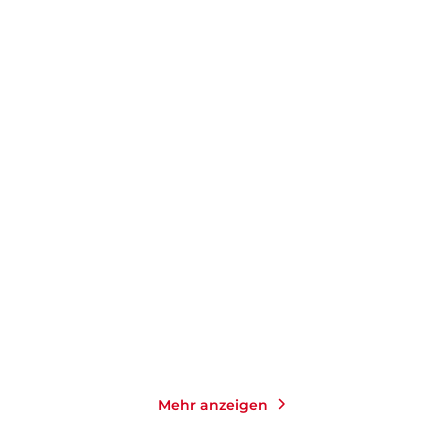
DOROTA MASŁOWSKA
SZCZEPAN TWARDOCH
Im Paradies
Die Nulllinie
Gebundene Ausgabe
Gebundene Ausgabe
24,00
€
*
24,00
€
*
Merken
Merken
Mehr anzeigen