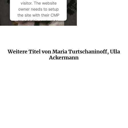
visitor. The website
owner needs to setup
the site with their CMP
to add this content to
the list of technologies
used.
Powered by
Usercentrics Consent
Weitere Titel von Maria Turtschaninoff, Ulla
Management
Ackermann
Platform