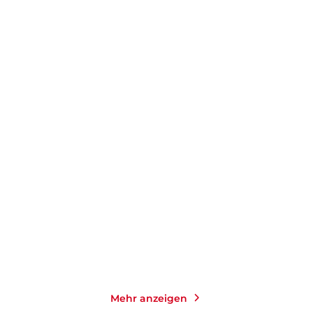
SZCZEPAN TWARDOCH
INES THORN
Kälte
Die Heilerin des Nordens
Taschenbuch
Taschenbuch
16,00
€
*
14,00
€
*
Merken
Merken
Mehr anzeigen