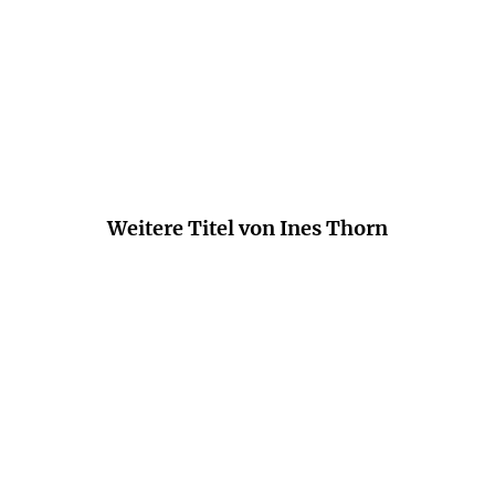
Ines Thorn erzählt sehr atmosphärisch.
sylvias-lesezimmer.de, 04. Dezember 2025
Weitere Titel von Ines Thorn