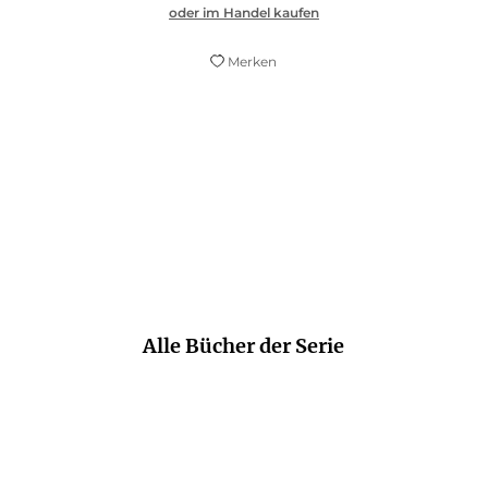
oder im Handel kaufen
Merken
Historisch, humorvoll, herrlich.
histo-couch.de
Alle Bücher der Serie