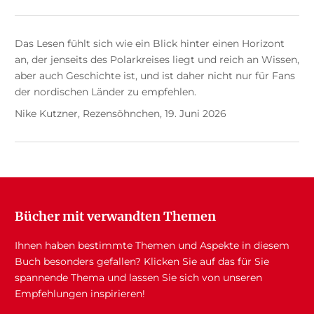
Das Lesen fühlt sich wie ein Blick hinter einen Horizont
an, der jenseits des Polarkreises liegt und reich an Wissen,
aber auch Geschichte ist, und ist daher nicht nur für Fans
der nordischen Länder zu empfehlen.
Nike Kutzner, Rezensöhnchen, 19. Juni 2026
Bücher mit verwandten Themen
Ihnen haben bestimmte Themen und Aspekte in diesem
Buch besonders gefallen? Klicken Sie auf das für Sie
spannende Thema und lassen Sie sich von unseren
Empfehlungen inspirieren!