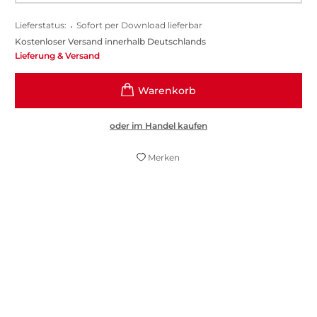
Lieferstatus:
•
Sofort per Download lieferbar
Kostenloser Versand innerhalb Deutschlands
Lieferung & Versand
oder im Handel kaufen
Merken
Ines Thorn erzählt sehr atmosphärisch.
sylvias-lesezimmer.de, 04. Dezember 2025