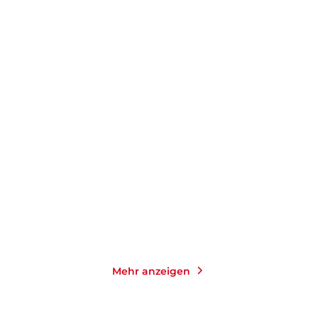
SZCZEPAN TWARDOCH
PETRA OELKER
ANDREA
OFFERMANN
Kälte
Drei Wünsche
Taschenbuch
Gebundene Ausgabe
16,00
€
*
22,00
€
*
Merken
Merken
Mehr anzeigen