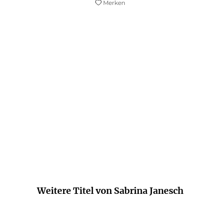
Merken
Die verblüffende Geschichte des Entdeckers
von Machu Picchu ... Man erliegt bei der
Lektüre mitunter einer ähnlichen
Faszination, wie sie diesen späten
Nachfahren getrieben haben muss.
FAZ.NET
Weitere Titel von Sabrina Janesch
BALD