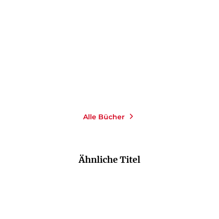
Sibir
Ambra
Taschenbuch
Taschenbuch
14,00
€
*
14,00
€
*
Merken
Merken
Alle Bücher
Ähnliche Titel
NEU
NEU