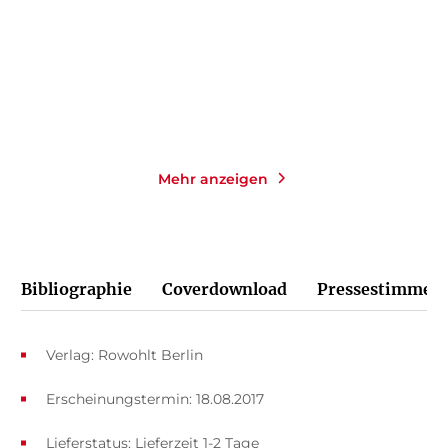
Taschenbuch
Taschenbuch
14,00
€
*
14,00
€
*
Merken
Merken
Mehr anzeigen
Bibliographie
Coverdownload
Pressestimmen
Verlag: Rowohlt Berlin
Erscheinungstermin: 18.08.2017
Lieferstatus: Lieferzeit 1-2 Tage