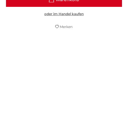
oder im Handel kaufen
Merken
Zart und furios
Silvi Feist,
Emotion, 15. April 2024