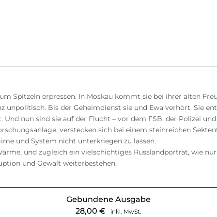
m Spitzeln erpressen. In Moskau kommt sie bei ihrer alten Fre
nz unpolitisch. Bis der Geheimdienst sie und Ewa verhört. Sie e
Und nun sind sie auf der Flucht – vor dem FSB, der Polizei und
forschungsanlage, verstecken sich bei einem steinreichen Sektenf
ime und System nicht unterkriegen zu lassen.
ärme, und zugleich ein vielschichtiges Russlandporträt, wie nur
uption und Gewalt weiterbestehen.
Gebundene Ausgabe
28,00
€
inkl. MwSt.