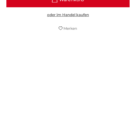
oder im Handel kaufen
Merken
Zart und furios
Silvi Feist,
Emotion, 15. April 2024