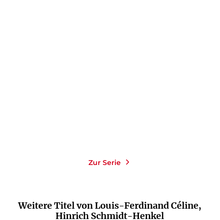
LOUIS-FERDINAND CÉLINE
LOUIS-FERDINAND CÉLINE
Guignol's Band I
Guignol's Band II
Gebundene Ausgabe
Gebundene Ausgabe
24,00
€
*
34,00
€
*
Im Handel kaufen
Im Handel kaufen
Merken
Merken
Zur Serie
Weitere Titel von Louis-Ferdinand Céline,
Hinrich Schmidt-Henkel