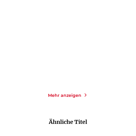
JON FOSSE
JON FOSSE
Vaim
Ein Leuchten
Gebundene Ausgabe
Gebundene Ausgabe
24,00
€
*
22,00
€
*
Merken
Merken
Mehr anzeigen
Ähnliche Titel