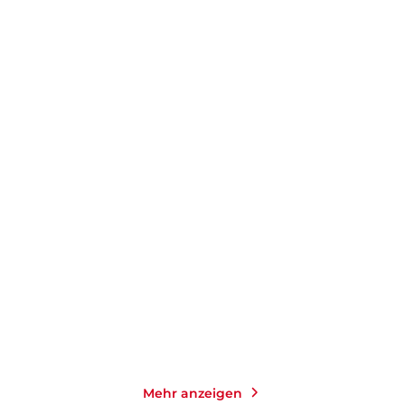
ROLF HOCHHUTH
ELFRIEDE JELINEK
Der Stellvertreter
Schwarzwasser. Am
Königsweg.
Taschenbuch
Gebundene Ausgabe
15,00
€
*
22,00
€
*
Merken
Merken
Mehr anzeigen