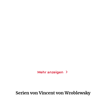
JEAN-PAUL SARTRE
JEAN-PAUL SARTRE
Der Existentialismus ist
Die Suche nach dem
ein Humani ...
Absoluten
Taschenbuch
Taschenbuch
15,00
€
*
14,00
€
*
Im Handel kaufen
Merken
Merken
Mehr anzeigen
Serien von Vincent von Wroblewsky