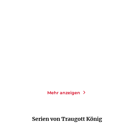
JEAN-PAUL SARTRE
JEAN-PAUL SARTRE
TRAUGOTT KÖNIG
VINCENT VON
WROBLEWSKY
Tagebücher
Freud
Taschenbuch
Taschenbuch
13,50
€
*
9,90
€
*
Im Handel kaufen
Im Handel kaufen
Merken
Merken
Mehr anzeigen
Serien von Traugott König