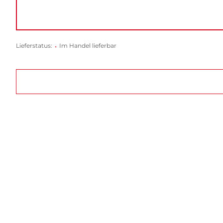
Lieferstatus:
•
Im Handel lieferbar
Die Frühform von Schädlichs virtuos entw
beobachten. Man muss kein spitzfindiger L
realsozialistischen Umständen, Sc