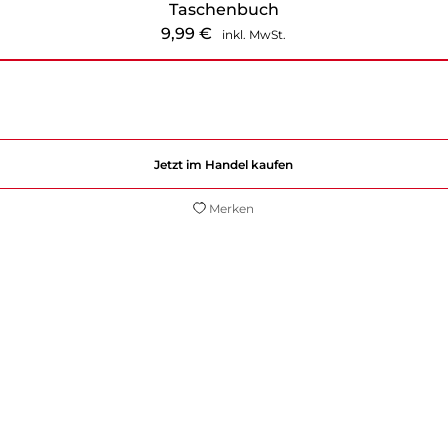
Taschenbuch
9,99
€
inkl. MwSt.
Jetzt im Handel kaufen
Merken
ickelter poetischer Sachlichkeit kann man in dem 
eser sein, um in dieser unvollendeten, gleichwohl
hikanen und Zwängen zu entdecken, auch wenn der 
WDR