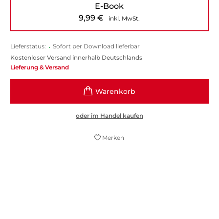
E-Book
9,99
€
inkl. MwSt.
Lieferstatus:
•
Sofort per Download lieferbar
Kostenloser Versand innerhalb Deutschlands
Lieferung & Versand
oder im Handel kaufen
Merken
Dieses funkelnde, reiche Lebenswerk ist ein
nicht zu ersetzendes Gegengift gegen
Dummheit, Übereilung und Schlamperei.