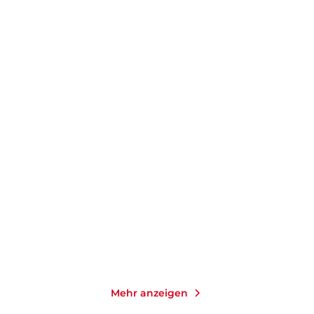
DANIEL KEHLMANN
SABINE STECK
Der fernste Ort
Das Leuchten der kleinen
Momente
Taschenbuch
Taschenbuch
14,00
€
*
14,00
€
*
Merken
Merken
Mehr anzeigen