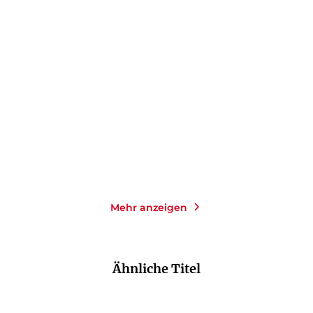
DANIEL KEHLMANN
DANIEL KEHLMANN
Mahlers Zeit
Ich und Kaminski
Taschenbuch
Taschenbuch
14,00
€
*
14,00
€
*
Merken
Merken
Mehr anzeigen
Ähnliche Titel
NEU