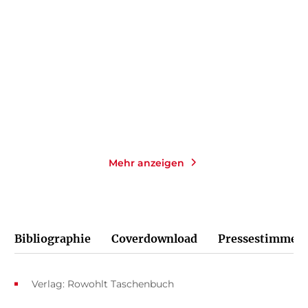
Der fernste Ort
Das Leuchten der kleinen
Momente
Taschenbuch
Taschenbuch
14,00
€
*
14,00
€
*
Merken
Merken
Mehr anzeigen
Bibliographie
Coverdownload
Pressestimmen
Verlag: Rowohlt Taschenbuch