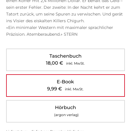
einen Koffer mit 2,4 Millionen Dollar. Er behält das Geld –
sein erster Fehler. Der zweite: In der Nacht kehrt er zum
Tatort zurück, um seine Spuren zu verwischen. Und gerät
ins Visier des eiskalten Killers Chigurh.
«Ein minimaler Western mit maximaler sprachlicher
Präzision. Atemberaubend.» STERN
Taschenbuch
18,00
€
inkl. MwSt.
E-Book
9,99
€
inkl. MwSt.
Hörbuch
(argon verlag)