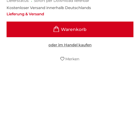
Lieferstatus:
•
Sofort per Download lieferbar
Kostenloser Versand innerhalb Deutschlands
Lieferung & Versand
oder im Handel kaufen
Merken
Mit John Updike und Philip Roth hat
Cormac McCarthy nur eines gemein: Auch
der große Apokalyptiker der
amerikanischen Literatur hätte den