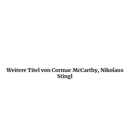
Nobelpreis für sein Werk längst verdient.
FAZ.NET
Weitere Titel von Cormac McCarthy, Nikolaus
Stingl