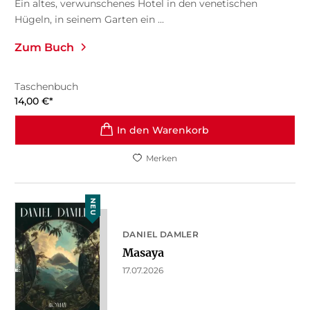
Ein altes, verwunschenes Hotel in den venetischen
Hügeln, in seinem Garten ein ...
Zum Buch
Taschenbuch
14,00
€
*
In den Warenkorb
Merken
NEU
DANIEL DAMLER
Masaya
17.07.2026