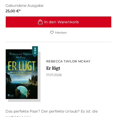
Gebundene Ausgabe
25,00
€
*
In den Warenkorb
Merken
NEU
REBECCA TAYLOR MCKAY
Er lügt
17.07.2026
Das perfekte Paar? Der perfekte Urlaub? Es ist: die