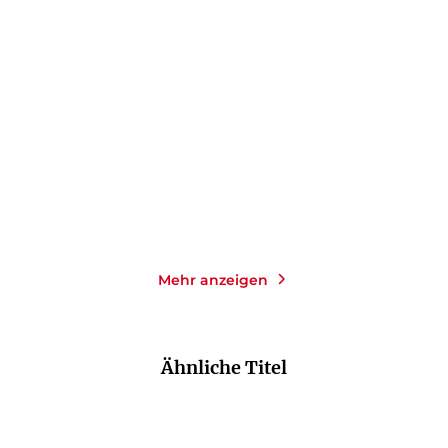
RAVEN KENNEDY
RAVEN KENNEDY
The Darkest Gold: 3in1
The Darkest Gold – Die
Bundle
Rebellin
E-Book
Paperback
19,99
€
*
17,00
€
*
Merken
Merken
Mehr anzeigen
Ähnliche Titel
NEU