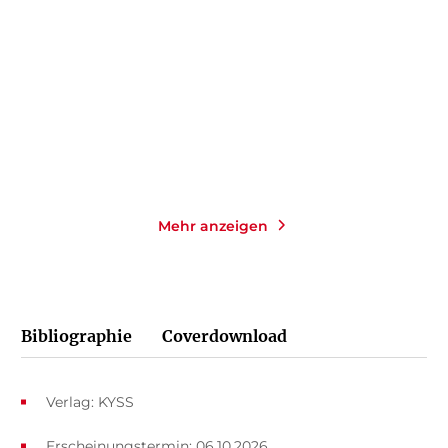
Agency – Koo ...
Sinful Secr ...
Paperback
Gebundene Ausgabe
18,00
€
*
24,00
€
*
Merken
Merken
Mehr anzeigen
Bibliographie
Coverdownload
Verlag: KYSS
Erscheinungstermin: 06.10.2026