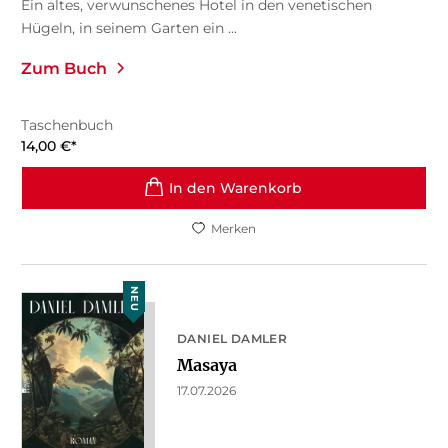
Ein altes, verwunschenes Hotel in den venetischen
Hügeln, in seinem Garten ein ...
Zum Buch
Taschenbuch
14,00
€
*
In den Warenkorb
Merken
NEU
DANIEL DAMLER
Masaya
17.07.2026