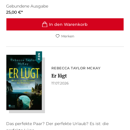
Gebundene Ausgabe
25,00
€
*
In den Warenkorb
Merken
NEU
REBECCA TAYLOR MCKAY
Er lügt
17.07.2026
Das perfekte Paar? Der perfekte Urlaub? Es ist: die