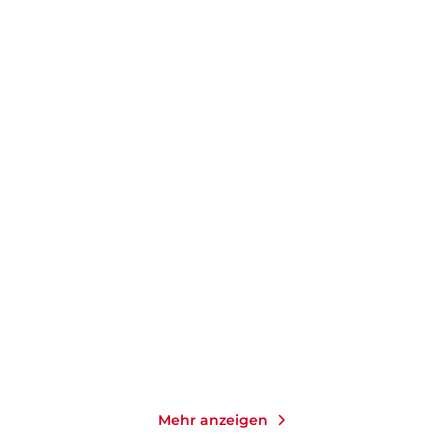
CHARLES DICKENS
ALBERT CAMUS
MELANIE WALZ
David Copperfield
Der Fall
Gebundene Ausgabe
Taschenbuch
45,00
€
*
14,00
€
*
Merken
Merken
Mehr anzeigen