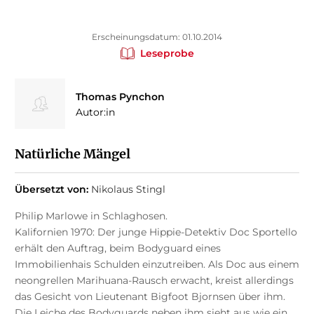
Erscheinungsdatum: 01.10.2014
Leseprobe
Thomas Pynchon
Autor:in
Natürliche Mängel
Übersetzt von:
Nikolaus Stingl
Philip Marlowe in Schlaghosen.
Kalifornien 1970: Der junge Hippie-Detektiv Doc Sportello
erhält den Auftrag, beim Bodyguard eines
Immobilienhais Schulden einzutreiben. Als Doc aus einem
neongrellen Marihuana-Rausch erwacht, kreist allerdings
das Gesicht von Lieutenant Bigfoot Bjornsen über ihm.
Die Leiche des Bodyguards neben ihm sieht aus wie ein