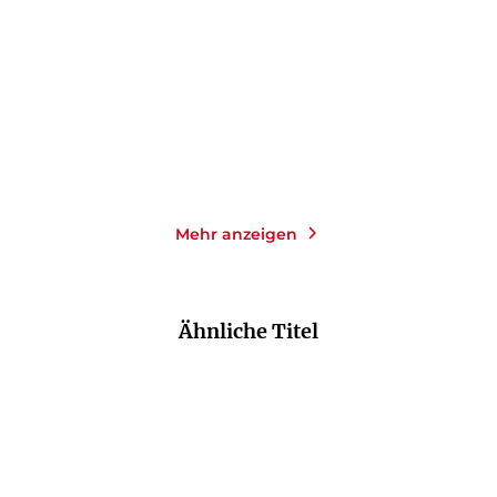
Gebundene Ausgabe
Gebundene Ausgabe
24,00
€
*
28,00
€
*
Im Handel kaufen
Merken
Merken
Mehr anzeigen
Ähnliche Titel
NEU
NEU