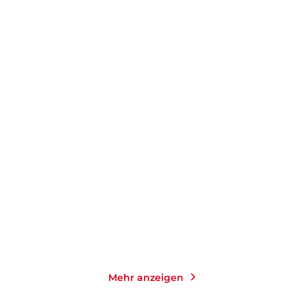
STEFANIE SARGNAGEL
STEFANIE SARGNAGEL
Iowa
Dicht
Taschenbuch
Taschenbuch
14,00
€
*
14,00
€
*
Merken
Merken
Mehr anzeigen