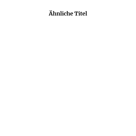
Ähnliche Titel
NEU
NEU
KATHRIN WESSLING
IMANI THOMPSON