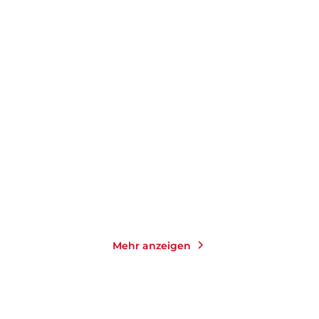
DANIEL KEHLMANN
SABINE STECK
Der fernste Ort
Das Leuchten der kleinen
Momente
Taschenbuch
Taschenbuch
14,00
€
*
14,00
€
*
Merken
Merken
Mehr anzeigen