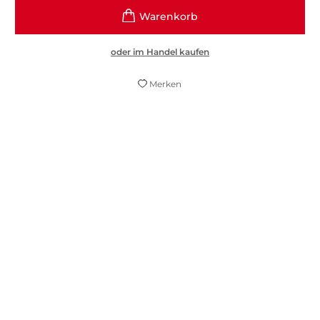
oder im Handel kaufen
Merken
Dass es sowas noch gibt, ich glaub's nicht!
Ein wirklich neuer Ton in der Literatur: hier
ist er.
Elfriede Jelinek