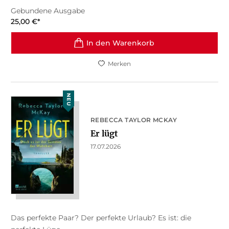
Gebundene Ausgabe
25,00
€
*
In den Warenkorb
Merken
NEU
REBECCA TAYLOR MCKAY
Er lügt
17.07.2026
Das perfekte Paar? Der perfekte Urlaub? Es ist: die