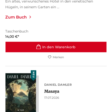
Ein altes, verwunschenes Hotel in den venetischen
Hügeln, in seinem Garten ein ...
Zum Buch
Taschenbuch
14,00
€
*
In den Warenkorb
Merken
NEU
DANIEL DAMLER
Masaya
17.07.2026