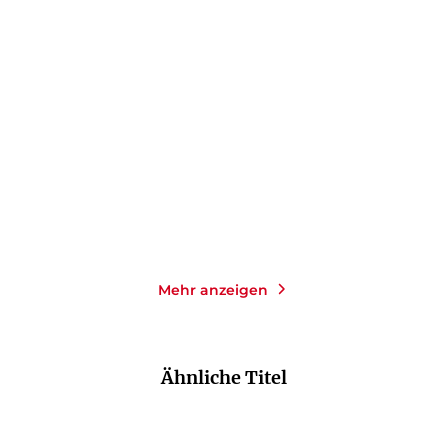
PHILIP ROTH
PHILIP ROTH
Die Demütigung
Portnoys Beschwerden
Taschenbuch
Taschenbuch
14,00
€
*
14,00
€
*
Merken
Merken
Mehr anzeigen
Ähnliche Titel
NEU