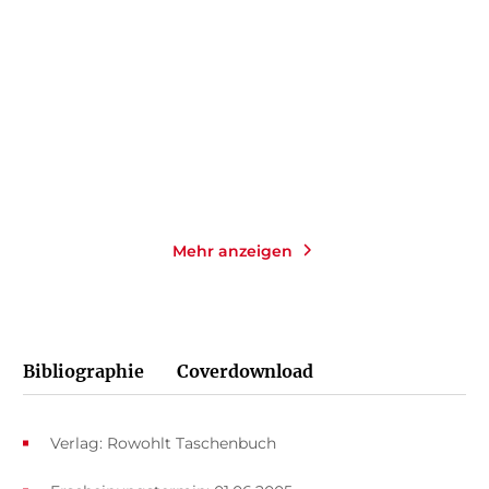
Der fernste Ort
Das Leuchten der kleinen
Momente
Taschenbuch
Taschenbuch
14,00
€
*
14,00
€
*
Merken
Merken
Mehr anzeigen
Bibliographie
Coverdownload
Verlag: Rowohlt Taschenbuch