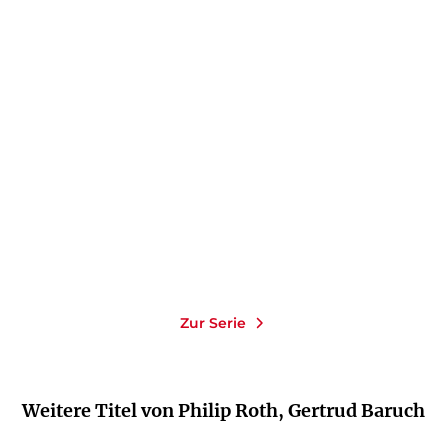
PHILIP ROTH
PHILIP ROTH
Die Anatomiestunde
Die Prager Orgie
Taschenbuch
Taschenbuch
12,00
€
*
10,00
€
*
Merken
Merken
Zur Serie
Weitere Titel von Philip Roth, Gertrud Baruch