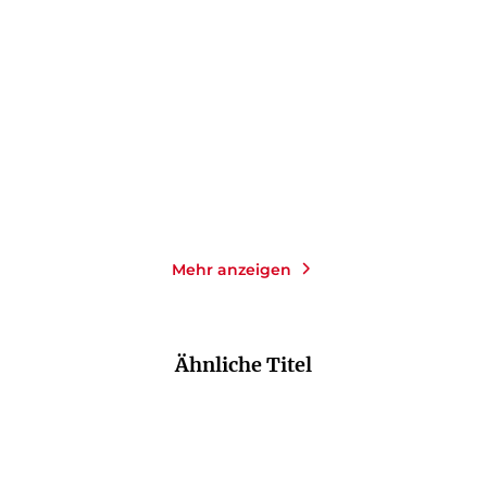
Stella Maris
Selbstachtung
Gebundene Ausgabe
Taschenbuch
24,00
€
*
14,00
€
*
Merken
Merken
Mehr anzeigen
Ähnliche Titel
NEU
NEU