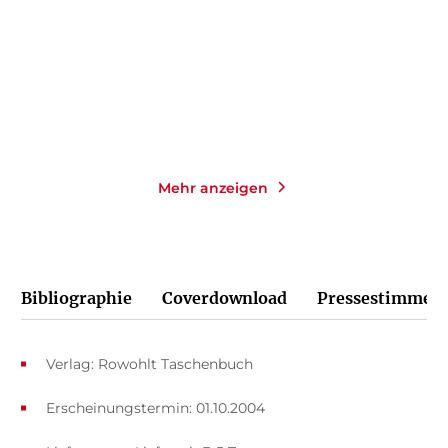
Taschenbuch
Taschenbuch
14,00
€
*
14,00
€
*
Merken
Merken
Mehr anzeigen
Bibliographie
Coverdownload
Pressestimmen
Verlag: Rowohlt Taschenbuch
Erscheinungstermin: 01.10.2004