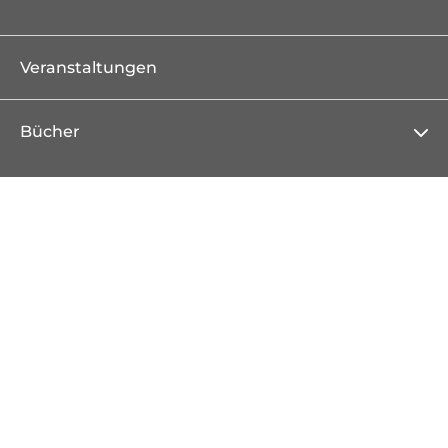
Veranstaltungen
Bücher
Neuheiten
Erscheint demnächst
Bestseller
Serien
Literatur & Unterhaltung
Krimi