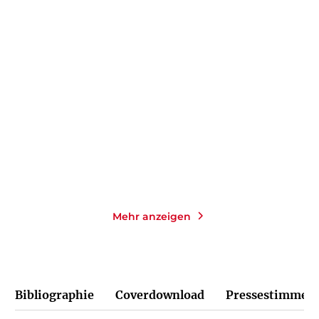
DANIEL KEHLMANN
SABINE STECK
Der fernste Ort
Das Leuchten der kleinen
Momente
Taschenbuch
Taschenbuch
14,00
€
*
14,00
€
*
Merken
Merken
Mehr anzeigen
Bibliographie
Coverdownload
Pressestimmen