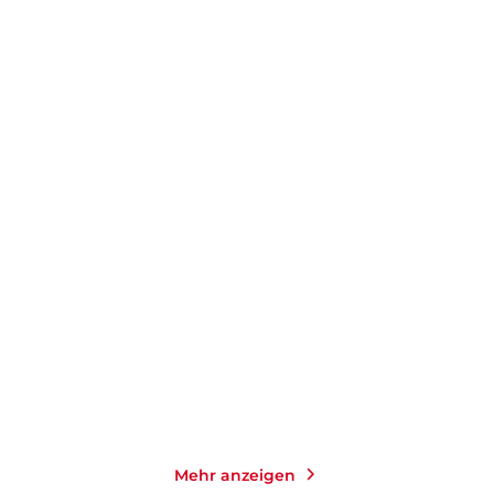
DAVIDE LONGO
DAVIDE LONGO
Schlichte Wut
Die jungen Bestien
Taschenbuch
Taschenbuch
14,00
€
*
16,00
€
*
Merken
Merken
Mehr anzeigen