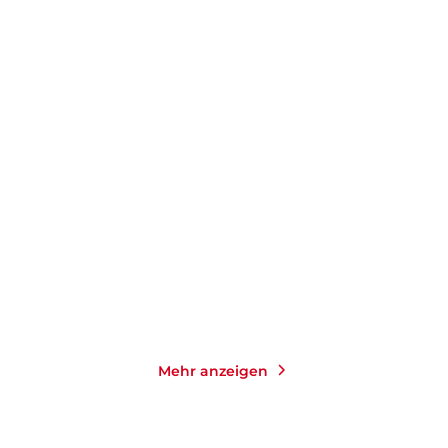
ROMY FÖLCK
MIRRIANNE MAHN
Das Licht in den Birken /
Issa
Die Rückk ...
E-Book
Taschenbuch
14,99
€
*
14,00
€
*
Merken
Merken
Mehr anzeigen