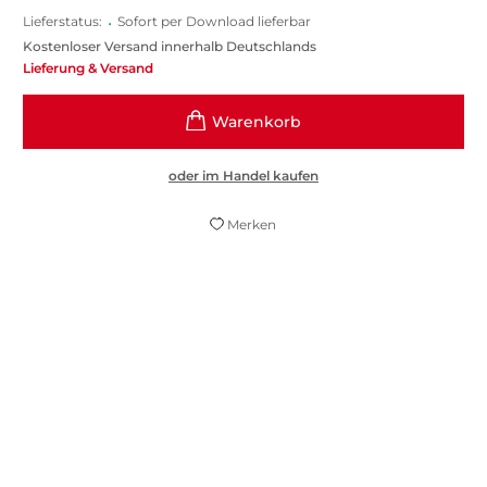
Lieferstatus:
•
Sofort per Download lieferbar
Kostenloser Versand innerhalb Deutschlands
Lieferung & Versand
oder im Handel kaufen
Merken
Eine Hommage an eine wunderbare Figur
und eines der schönsten Bücher der letzten
Jahre.
Corriere della sera