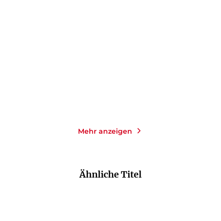
SIMON BECKETT
SIMON BECKETT
Knochenkälte
Der Wendepunkt
Gebundene Ausgabe
E-Book
26,00
€
*
0,99
€
*
Merken
Merken
Mehr anzeigen
Ähnliche Titel