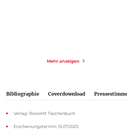
E-Book
Taschenbuch
14,99
€
*
14,00
€
*
Merken
Merken
Mehr anzeigen
Bibliographie
Coverdownload
Pressestimmen
Verlag: Rowohlt Taschenbuch
Erscheinungstermin: 15.07.2025