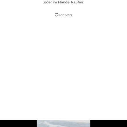
oder im Handel kaufen
Merken
Die Geschichte ist sehr spannend, weil nach
und nach herauskommt, welche
Geheimnisse die einzelnen
Familienmitglieder mitbringen. Die
Sprache ist wunderschön, die Stimmung
atmosphärisch.
Sabine Abel,
br.de (Bayerischer Rundfunk) , 23. Mai 2024