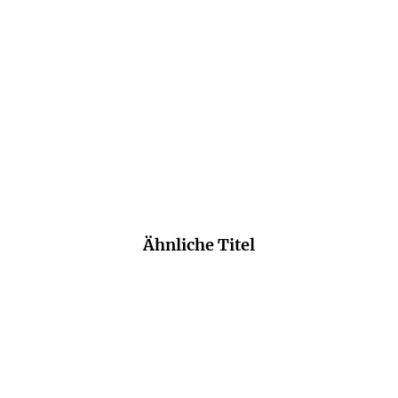
 Er zeigt, dass die weiten Regionen zwischen Deut
n fantastischer menschlicher Vitalität und Widerst
Neal Ascherson
Ähnliche Titel