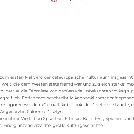
– zum ersten Mal wird der osteuropäische Kulturraum insgesamt 
elt, die dem Westen stets fremd war und zugleich starke Impuls
hildert er die Fährnisse von großen wie unbekannten Volksgrup
greiflich. Entlegenes beschreibt Mikanowski romanhaft spannen
stre Figuren wie den «Guru» Jakob Frank, der Goethe erstaunte, d
 Augenärztin Salomea Pilsztyn.
e in ihrer Vielfalt an Sprachen, Ethnien, Künstlern, Spielern un
. Eine glänzend erzählte, große Kulturgeschichte.