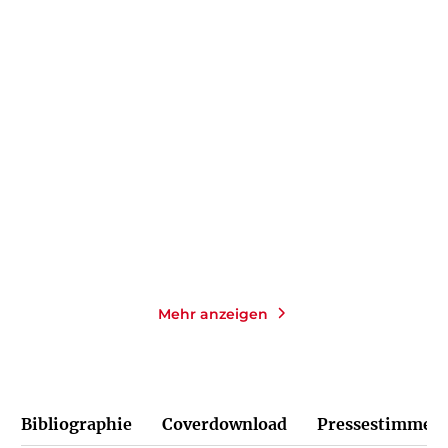
JACOB MIKANOWSKI
SERHII PLOKHY
Adieu, Osteuropa
Die Frontlinie
Gebundene Ausgabe
E-Book
34,00
€
*
23,99
€
*
Merken
Merken
Mehr anzeigen
Bibliographie
Coverdownload
Pressestimmen