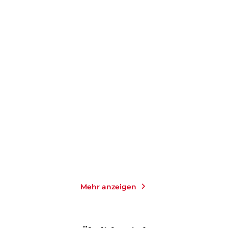
HERFRIED MÜNKLER
HERFRIED MÜNKLER
MARINA MÜNKLER
Marx, Wagner, Nietzsche
Abschied vom Abstieg
Taschenbuch
Gebundene Ausgabe
24,00
€
*
24,00
€
*
Merken
Merken
Mehr anzeigen