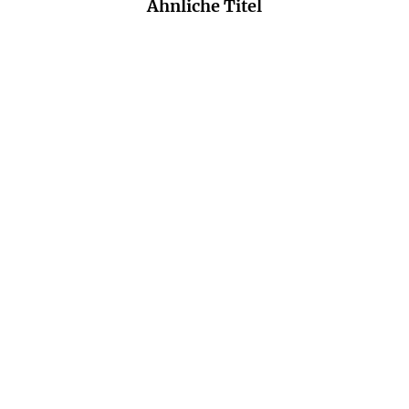
Ähnliche Titel
MARTYN RADY
JENS BISKY
Vom Rhein bis zu den
Berlin
Karpaten