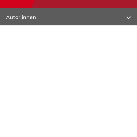
Autor:innen
Autor:innen von A-Z
Übersetzer:innen A-Z
Herausgeber:innen A-Z
Illustrator:innen A-Z
Veranstaltungen
Bücher