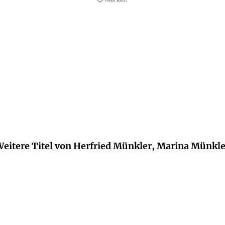
lage für Debatten zu werden. Es verweist auf die
alten ... Für alle, die eher hoffnungsfroh über Zukun
Bernd Schekauski,
MDR "MDR um 11", 18. September 2019
eitere Titel von Herfried Münkler, Marina Münkl