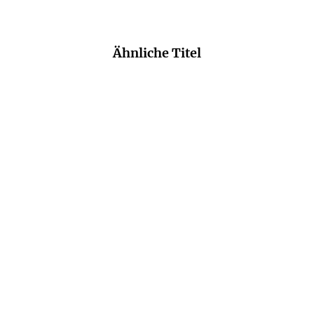
Ähnliche Titel
MARTYN RADY
JENS BISKY