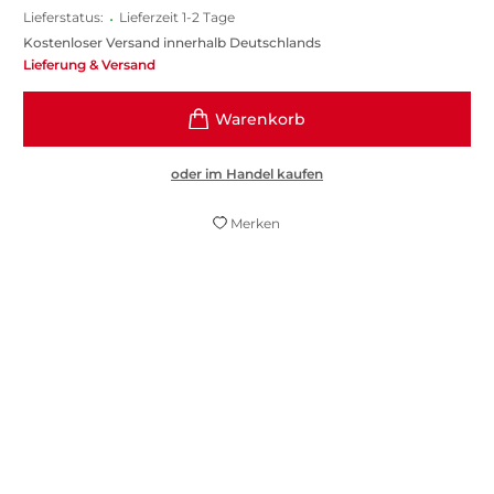
Lieferstatus:
•
Lieferzeit 1-2 Tage
Kostenloser Versand innerhalb Deutschlands
Lieferung & Versand
oder im Handel kaufen
Merken
Schärft das Bewusstsein für den
gegenwärtig desaströsen Zustand des
russisch-westlichen Verhältnisses
Florian Keisinger,
Neue Zürcher Zeitung, 22. Juli 2022