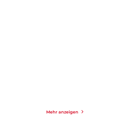
JACOB MIKANOWSKI
SERHII PLOKHY
Adieu, Osteuropa
Die Frontlinie
Gebundene Ausgabe
E-Book
34,00
€
*
23,99
€
*
Merken
Merken
Mehr anzeigen