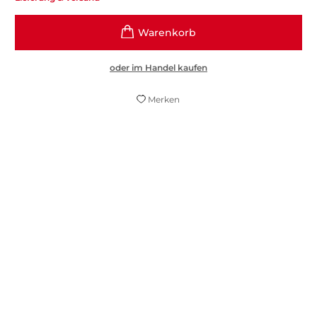
oder im Handel kaufen
Merken
«Letzte Einkehr» ist das Echolot, das ein
großer Schriftsteller in die eigenen
Abgründe gerichtet hat, groß in seiner
Wahrhaftigkeit, verstörend in seiner