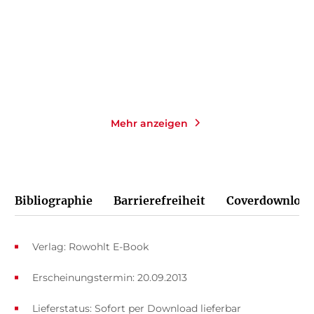
E-Book
E-Book
19,99
€
*
9,99
€
*
Merken
Merken
Mehr anzeigen
Bibliographie
Barrierefreiheit
Coverdownload
Verlag: Rowohlt E-Book
Erscheinungstermin: 20.09.2013
Lieferstatus: Sofort per Download lieferbar