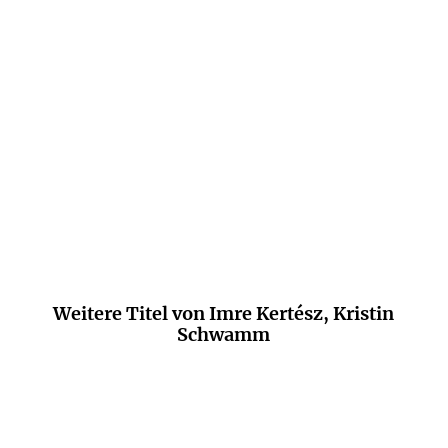
Zerrissenheit.
Hubert Spiegel,
FAZ.NET
Weitere Titel von Imre Kertész, Kristin
Schwamm