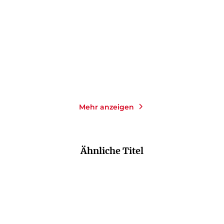
Taschenbuch
Gebundene Ausgabe
10,99
€
*
16,90
€
*
Im Handel kaufen
Merken
Merken
Mehr anzeigen
Ähnliche Titel