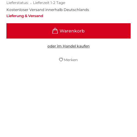
Lieferstatus:
•
Lieferzeit 1-2 Tage
Kostenloser Versand innerhalb Deutschlands
Lieferung & Versand
oder im Handel kaufen
Merken
Weißt du wie viel Sternbücher stehen?
Schier unendlich viele. Manche strahlender
als andere. Dies hier erleuchtet besonders