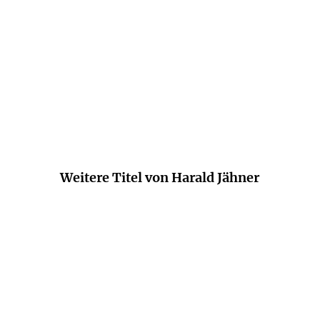
schön.
Erhard Schütz,
der Freitag, 24. Dezember 2020
Weitere Titel von Harald Jähner